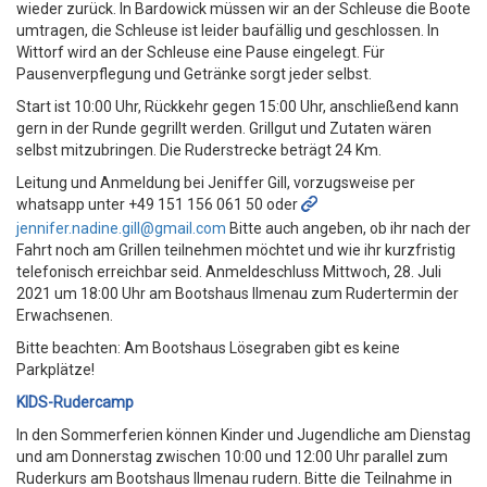
wieder zurück. In Bardowick müssen wir an der Schleuse die Boote
umtragen, die Schleuse ist leider baufällig und geschlossen. In
Wittorf wird an der Schleuse eine Pause eingelegt. Für
Pausenverpflegung und Getränke sorgt jeder selbst.
Start ist 10:00 Uhr, Rückkehr gegen 15:00 Uhr, anschließend kann
gern in der Runde gegrillt werden. Grillgut und Zutaten wären
selbst mitzubringen. Die Ruderstrecke beträgt 24 Km.
Leitung und Anmeldung bei Jeniffer Gill, vorzugsweise per
whatsapp unter +49 151 156 061 50 oder
jennifer.nadine.gill@gmail.com
Bitte auch angeben, ob ihr nach der
Fahrt noch am Grillen teilnehmen möchtet und wie ihr kurzfristig
telefonisch erreichbar seid. Anmeldeschluss Mittwoch, 28. Juli
2021 um 18:00 Uhr am Bootshaus Ilmenau zum Rudertermin der
Erwachsenen.
Bitte beachten: Am Bootshaus Lösegraben gibt es keine
Parkplätze!
KIDS-Rudercamp
In den Sommerferien können Kinder und Jugendliche am Dienstag
und am Donnerstag zwischen 10:00 und 12:00 Uhr parallel zum
Ruderkurs am Bootshaus Ilmenau rudern. Bitte die Teilnahme in