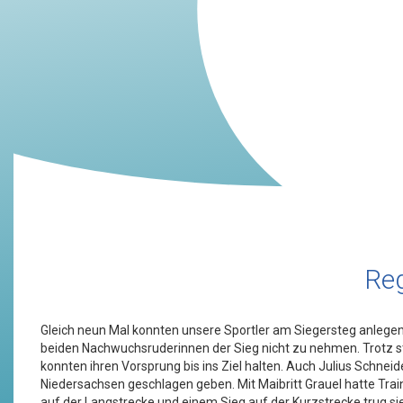
Reg
Gleich neun Mal konnten unsere Sportler am Siegersteg anlege
beiden Nachwuchsruderinnen der Sieg nicht zu nehmen. Trotz s
konnten ihren Vorsprung bis ins Ziel halten. Auch Julius Schn
Niedersachsen geschlagen geben. Mit Maibritt Grauel hatte Trai
auf der Langstrecke und einem Sieg auf der Kurzstrecke trug sie