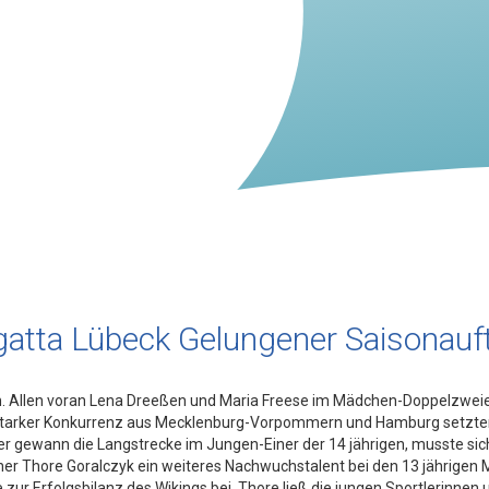
atta Lübeck Gelungener Saisonauf
n. Allen voran Lena Dreeßen und Maria Freese im Mädchen-Doppelzweier
tarker Konkurrenz aus Mecklenburg-Vorpommern und Hamburg setzten si
eider gewann die Langstrecke im Jungen-Einer der 14 jährigen, musste 
ner Thore Goralczyk ein weiteres Nachwuchstalent bei den 13 jährigen 
 zur Erfolgsbilanz des Wikings bei. Thore ließ die jungen Sportlerinne