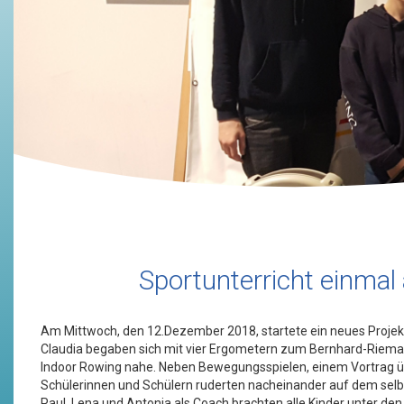
Sportunterricht einma
Am Mittwoch, den 12.Dezember 2018, startete ein neues Projekt
Claudia begaben sich mit vier Ergometern zum Bernhard-Rieman
Indoor Rowing nahe. Neben Bewegungsspielen, einem Vortrag üb
Schülerinnen und Schülern ruderten nacheinander auf dem sel
Paul, Lena und Antonia als Coach brachten alle Kinder unter d