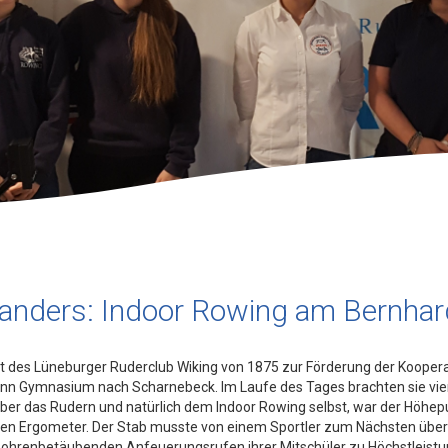
l anders: Indoor Rowing am Bern
 des Lüneburger Ruderclub Wiking von 1875 zur Förderung der Kooperati
n Gymnasium nach Scharnebeck. Im Laufe des Tages brachten sie vier
er das Rudern und natürlich dem Indoor Rowing selbst, war der Höhepu
ben Ergometer. Der Stab musste von einem Sportler zum Nächsten über
en ohrenbetäubenden Anfeuerungsrufen ihrer Mitschüler zu Höchstleist