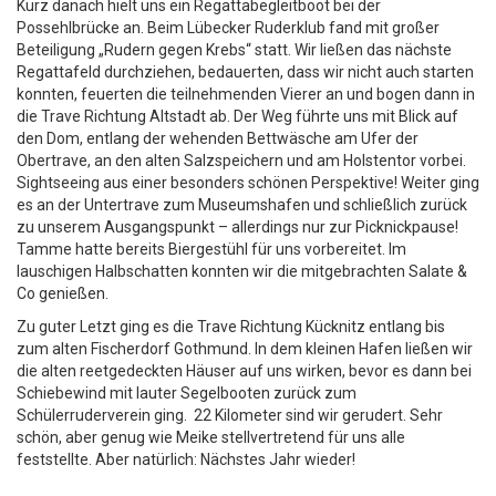
Kurz danach hielt uns ein Regattabegleitboot bei der
Possehlbrücke an. Beim Lübecker Ruderklub fand mit großer
Beteiligung „Rudern gegen Krebs“ statt. Wir ließen das nächste
Regattafeld durchziehen, bedauerten, dass wir nicht auch starten
konnten, feuerten die teilnehmenden Vierer an und bogen dann in
die Trave Richtung Altstadt ab. Der Weg führte uns mit Blick auf
den Dom, entlang der wehenden Bettwäsche am Ufer der
Obertrave, an den alten Salzspeichern und am Holstentor vorbei.
Sightseeing aus einer besonders schönen Perspektive! Weiter ging
es an der Untertrave zum Museumshafen und schließlich zurück
zu unserem Ausgangspunkt – allerdings nur zur Picknickpause!
Tamme hatte bereits Biergestühl für uns vorbereitet. Im
lauschigen Halbschatten konnten wir die mitgebrachten Salate &
Co genießen.
Zu guter Letzt ging es die Trave Richtung Kücknitz entlang bis
zum alten Fischerdorf Gothmund. In dem kleinen Hafen ließen wir
die alten reetgedeckten Häuser auf uns wirken, bevor es dann bei
Schiebewind mit lauter Segelbooten zurück zum
Schülerruderverein ging. 22 Kilometer sind wir gerudert. Sehr
schön, aber genug wie Meike stellvertretend für uns alle
feststellte. Aber natürlich: Nächstes Jahr wieder!