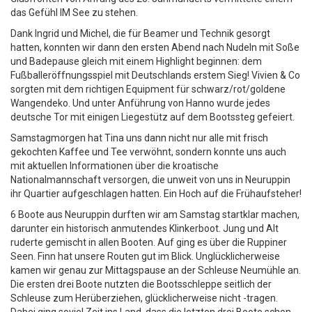
das Gefühl IM See zu stehen.
Dank Ingrid und Michel, die für Beamer und Technik gesorgt
hatten, konnten wir dann den ersten Abend nach Nudeln mit Soße
und Badepause gleich mit einem Highlight beginnen: dem
Fußballeröffnungsspiel mit Deutschlands erstem Sieg! Vivien & Co
sorgten mit dem richtigen Equipment für schwarz/rot/goldene
Wangendeko. Und unter Anführung von Hanno wurde jedes
deutsche Tor mit einigen Liegestütz auf dem Bootssteg gefeiert.
Samstagmorgen hat Tina uns dann nicht nur alle mit frisch
gekochten Kaffee und Tee verwöhnt, sondern konnte uns auch
mit aktuellen Informationen über die kroatische
Nationalmannschaft versorgen, die unweit von uns in Neuruppin
ihr Quartier aufgeschlagen hatten. Ein Hoch auf die Frühaufsteher!
6 Boote aus Neuruppin durften wir am Samstag startklar machen,
darunter ein historisch anmutendes Klinkerboot. Jung und Alt
ruderte gemischt in allen Booten. Auf ging es über die Ruppiner
Seen. Finn hat unsere Routen gut im Blick. Unglücklicherweise
kamen wir genau zur Mittagspause an der Schleuse Neumühle an.
Die ersten drei Boote nutzten die Bootsschleppe seitlich der
Schleuse zum Herüberziehen, glücklicherweise nicht -tragen.