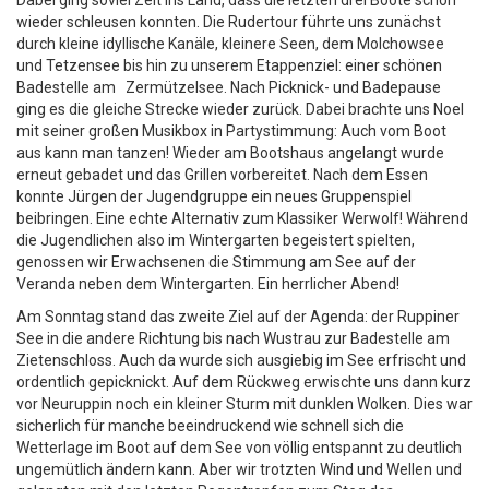
Dabei ging soviel Zeit ins Land, dass die letzten drei Boote schon
wieder schleusen konnten. Die Rudertour führte uns zunächst
durch kleine idyllische Kanäle, kleinere Seen, dem Molchowsee
und Tetzensee bis hin zu unserem Etappenziel: einer schönen
Badestelle am Zermützelsee. Nach Picknick- und Badepause
ging es die gleiche Strecke wieder zurück. Dabei brachte uns Noel
mit seiner großen Musikbox in Partystimmung: Auch vom Boot
aus kann man tanzen! Wieder am Bootshaus angelangt wurde
erneut gebadet und das Grillen vorbereitet. Nach dem Essen
konnte Jürgen der Jugendgruppe ein neues Gruppenspiel
beibringen. Eine echte Alternativ zum Klassiker Werwolf! Während
die Jugendlichen also im Wintergarten begeistert spielten,
genossen wir Erwachsenen die Stimmung am See auf der
Veranda neben dem Wintergarten. Ein herrlicher Abend!
Am Sonntag stand das zweite Ziel auf der Agenda: der Ruppiner
See in die andere Richtung bis nach Wustrau zur Badestelle am
Zietenschloss. Auch da wurde sich ausgiebig im See erfrischt und
ordentlich gepicknickt. Auf dem Rückweg erwischte uns dann kurz
vor Neuruppin noch ein kleiner Sturm mit dunklen Wolken. Dies war
sicherlich für manche beeindruckend wie schnell sich die
Wetterlage im Boot auf dem See von völlig entspannt zu deutlich
ungemütlich ändern kann. Aber wir trotzten Wind und Wellen und